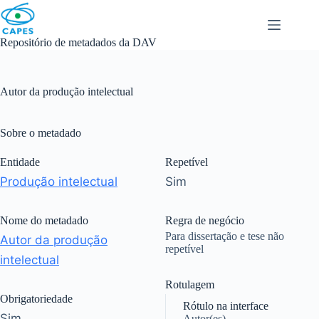
Skip
to
content
Repositório de metadados da DAV
Autor da produção intelectual
Sobre o metadado
Entidade
Repetível
Produção intelectual
Sim
Nome do metadado
Regra de negócio
Para dissertação e tese não
Autor da produção
repetível
intelectual
Rotulagem
Obrigatoriedade
Rótulo na interface
Sim
Autor(es)