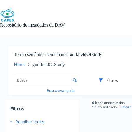
Skip
to
content
Repositório de metadados da DAV
Termo semântico semelhante
gnd:fieldOfStudy
Home
gnd:fieldOfStudy
L
i
C
Filtros
s
o
t
n
Busca avançada
a
t
d
r
0
itens encontrados
e
o
1
filtro aplicado
Limpar f
Filtros
i
l
t
e
Recolher todos
e
d
R
n
e
e