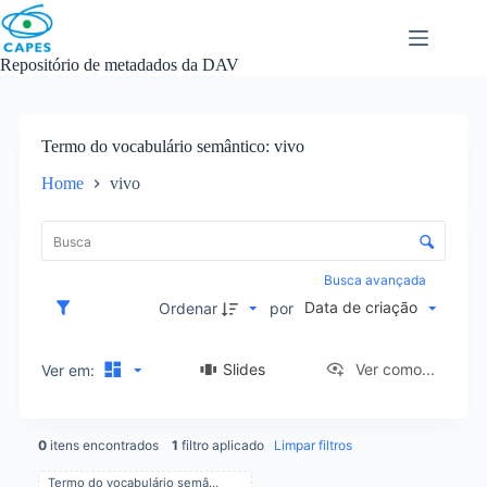
Skip
to
content
Repositório de metadados da DAV
Termo do vocabulário semântico
vivo
Home
vivo
L
i
C
s
o
t
n
Busca avançada
a
t
Data de criação
d
Ordenar
por
r
e
o
i
l
Slides
Ver como...
Ver em:
t
e
e
d
n
e
s
0
itens encontrados
1
filtro aplicado
Limpar filtros
o
r
Termo do vocabulário semântico