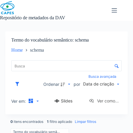
Skip
to
content
Repositório de metadados da DAV
Termo do vocabulário semântico
schema
Home
schema
L
i
C
s
o
t
n
Busca avançada
a
t
Data de criação
d
Ordenar
por
r
e
o
i
l
Slides
Ver como...
Ver em:
t
e
e
d
n
e
s
0
itens encontrados
1
filtro aplicado
Limpar filtros
o
r
Termo do vocabulário semântico