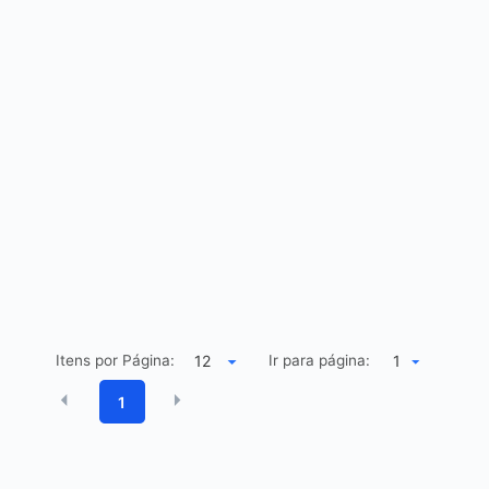
Itens por Página:
Ir para página:
1
1