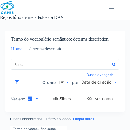
Skip
to
content
Repositório de metadados da DAV
Termo do vocabulário semântico
dcterms:description
Home
dcterms:description
L
i
C
s
o
t
n
Busca avançada
a
t
Data de criação
d
Ordenar
por
r
e
o
i
l
Slides
Ver como...
Ver em:
t
e
e
d
n
e
s
0
itens encontrados
1
filtro aplicado
Limpar filtros
o
r
Termo do vocabulário semântico