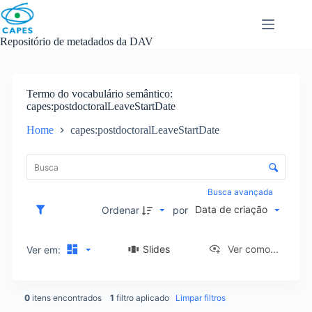
Skip
to
content
Repositório de metadados da DAV
Termo do vocabulário semântico
capes:postdoctoralLeaveStartDate
Home
capes:postdoctoralLeaveStartDate
L
i
C
s
o
t
n
Busca avançada
a
t
Data de criação
d
Ordenar
por
r
e
o
i
l
Slides
Ver como...
Ver em:
t
e
e
d
n
e
s
0
itens encontrados
1
filtro aplicado
Limpar filtros
o