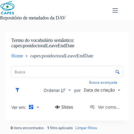
Skip
to
content
Repositório de metadados da DAV
Termo do vocabulário semântico
capes:postdoctoralLeaveEndDate
Home
capes:postdoctoralLeaveEndDate
L
i
C
s
o
t
n
Busca avançada
a
t
Data de criação
d
Ordenar
por
r
e
o
i
l
Slides
Ver como...
Ver em:
t
e
e
d
n
e
s
0
itens encontrados
1
filtro aplicado
Limpar filtros
o