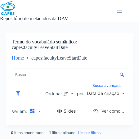
Skip
to
content
Repositório de metadados da DAV
Termo do vocabulário semântico
capes:facultyLeaveStartDate
Home
capes:facultyLeaveStartDate
L
i
C
s
o
t
n
Busca avançada
a
t
Data de criação
d
Ordenar
por
r
e
o
i
l
Slides
Ver como...
Ver em:
t
e
e
d
n
e
s
0
itens encontrados
1
filtro aplicado
Limpar filtros
o