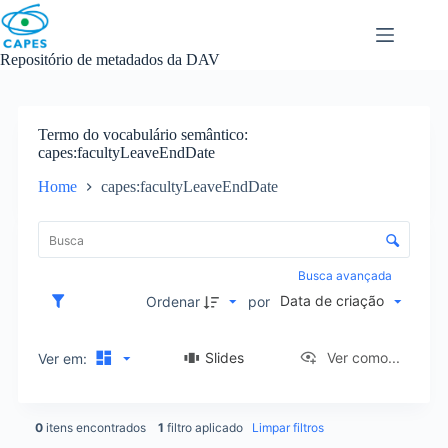
Skip
to
content
Repositório de metadados da DAV
Termo do vocabulário semântico
capes:facultyLeaveEndDate
Home
capes:facultyLeaveEndDate
L
i
C
s
o
t
n
Busca avançada
a
t
Data de criação
d
Ordenar
por
r
e
o
i
l
Slides
Ver como...
Ver em:
t
e
e
d
n
e
s
0
itens encontrados
1
filtro aplicado
Limpar filtros
o