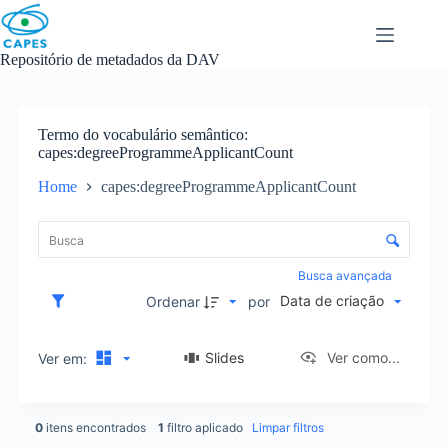
Skip
to
content
Repositório de metadados da DAV
Termo do vocabulário semântico
capes:degreeProgrammeApplicantCount
Home
capes:degreeProgrammeApplicantCount
L
i
C
s
o
t
n
Busca avançada
a
t
Data de criação
d
Ordenar
por
r
e
o
i
l
Slides
Ver como...
Ver em:
t
e
e
d
n
e
s
0
itens encontrados
1
filtro aplicado
Limpar filtros
o