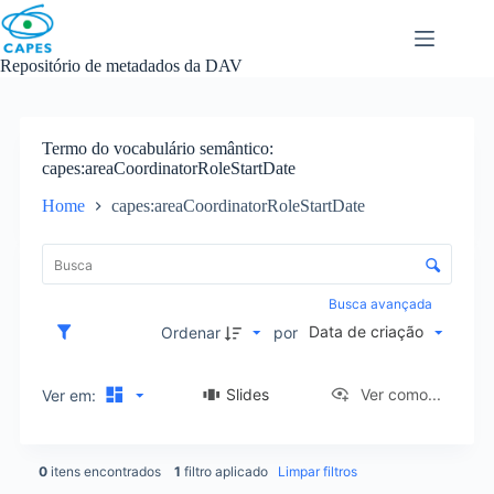
Skip
to
content
Repositório de metadados da DAV
Termo do vocabulário semântico
capes:areaCoordinatorRoleStartDate
Home
capes:areaCoordinatorRoleStartDate
L
i
C
s
o
t
n
Busca avançada
a
t
Data de criação
d
Ordenar
por
r
e
o
i
l
Slides
Ver como...
Ver em:
t
e
e
d
n
e
s
0
itens encontrados
1
filtro aplicado
Limpar filtros
o