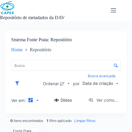
Skip
to
content
Repositório de metadados da DAV
Sistema Fonte Prata
Repositório
Home
Repositório
L
i
C
s
o
t
n
Busca avançada
a
t
Data de criação
d
Ordenar
por
r
e
o
i
l
Slides
Ver como...
Ver em:
t
e
e
d
n
e
s
0
itens encontrados
1
filtro aplicado
Limpar filtros
o
r
Fonte Prata