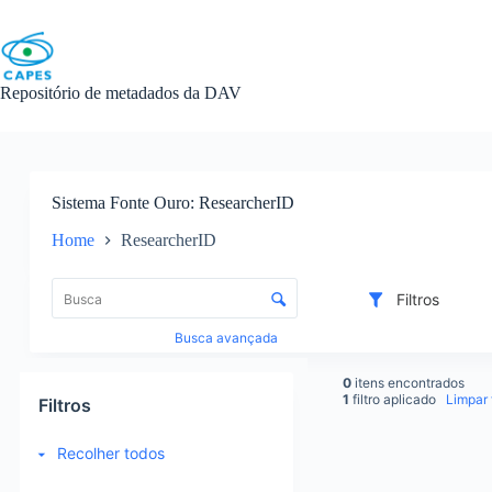
Skip
to
content
Repositório de metadados da DAV
Sistema Fonte Ouro
ResearcherID
Home
ResearcherID
L
i
C
Filtros
s
o
t
n
Busca avançada
a
t
d
r
0
itens encontrados
e
o
1
filtro aplicado
Limpar f
Filtros
i
l
t
e
Recolher todos
e
d
R
n
e
e