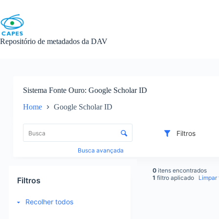
Skip
to
content
Repositório de metadados da DAV
Sistema Fonte Ouro
Google Scholar ID
Home
Google Scholar ID
L
i
C
Filtros
s
o
t
n
Busca avançada
a
t
d
r
0
itens encontrados
e
o
1
filtro aplicado
Limpar f
Filtros
i
l
t
e
Recolher todos
e
d
R
n
e
e