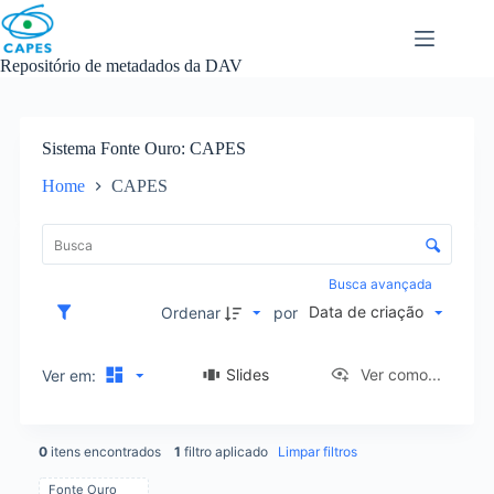
Skip
to
content
Repositório de metadados da DAV
Sistema Fonte Ouro
CAPES
Home
CAPES
L
i
C
s
o
t
n
Busca avançada
a
t
Data de criação
d
Ordenar
por
r
e
o
i
l
Slides
Ver como...
Ver em:
t
e
e
d
n
e
s
0
itens encontrados
1
filtro aplicado
Limpar filtros
o
r
Fonte Ouro