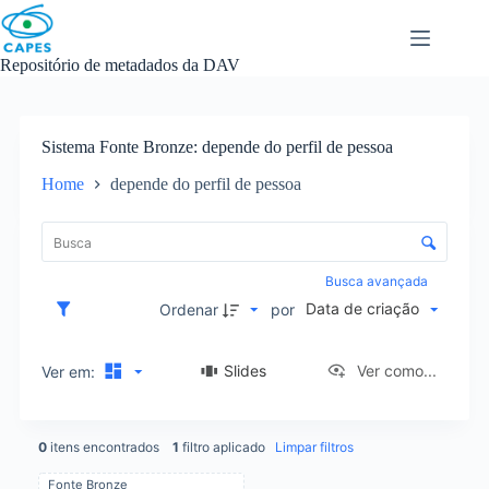
Skip
to
content
Repositório de metadados da DAV
Sistema Fonte Bronze
depende do perfil de pessoa
Home
depende do perfil de pessoa
L
i
C
s
o
t
n
Busca avançada
a
t
Data de criação
d
Ordenar
por
r
e
o
i
l
Slides
Ver como...
Ver em:
t
e
e
d
n
e
s
0
itens encontrados
1
filtro aplicado
Limpar filtros
o
r
Fonte Bronze