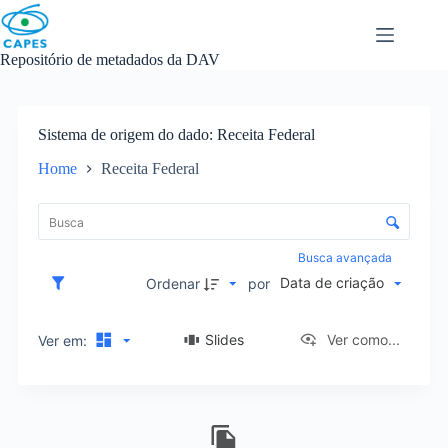
Skip
to
content
Repositório de metadados da DAV
Sistema de origem do dado
Receita Federal
Home
Receita Federal
L
i
C
s
o
t
n
Busca avançada
a
t
Data de criação
d
Ordenar
por
r
e
o
i
l
Slides
Ver como...
Ver em:
t
e
e
d
n
e
s
R
o
e
r