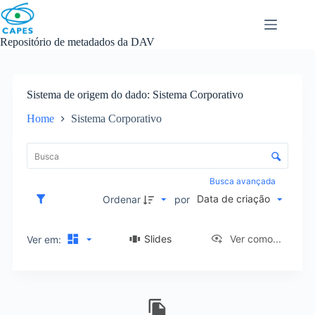
Skip
to
content
Repositório de metadados da DAV
Sistema de origem do dado
Sistema Corporativo
Home
Sistema Corporativo
L
i
C
s
o
t
n
Busca avançada
a
t
Data de criação
d
Ordenar
por
r
e
o
i
l
Slides
Ver como...
Ver em:
t
e
e
d
n
e
s
R
o
e
r