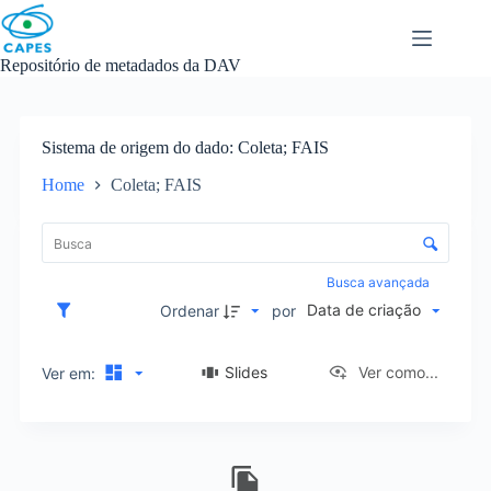
Skip
to
content
Repositório de metadados da DAV
Sistema de origem do dado
Coleta; FAIS
Home
Coleta; FAIS
L
i
C
s
o
t
n
Busca avançada
a
t
Data de criação
d
Ordenar
por
r
e
o
i
l
Slides
Ver como...
Ver em:
t
e
e
d
n
e
s
R
o
e
r