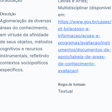
Graduação
Letras e Artes;
Multidisciplinar (disponível
Descrição
em:
Aglomeração de diversas
https://www.gov.br/capes/
áreas do conhecimento,
pt-br/acesso-a-
em virtude da afinidade
informacao/acoes-e-
de seus objetos, métodos
programas/avaliacao/instr
cognitivos e recursos
umentos/documentos-de-
instrumentais, refletindo
apoio/tabela-de-areas-
contextos sociopolíticos
de-conhecimento-
específicos.
avaliacao)
Regra de formato
Textual