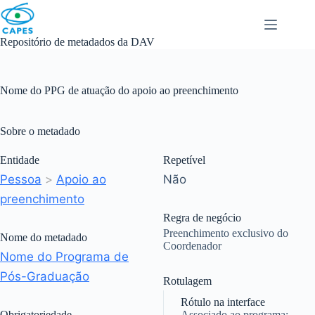
Skip
to
content
Repositório de metadados da DAV
Nome do PPG de atuação do apoio ao preenchimento
Sobre o metadado
Entidade
Repetível
Pessoa
>
Apoio ao
Não
preenchimento
Regra de negócio
Preenchimento exclusivo do
Nome do metadado
Coordenador
Nome do Programa de
Pós-Graduação
Rotulagem
Rótulo na interface
Obrigatoriedade
Associado ao programa: