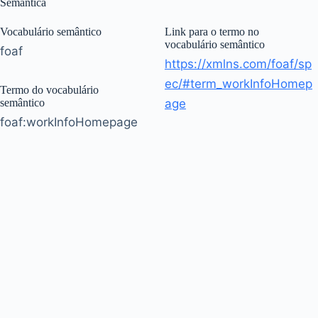
Semântica
Vocabulário semântico
Link para o termo no
vocabulário semântico
foaf
https://xmlns.com/foaf/sp
ec/#term_workInfoHomep
Termo do vocabulário
semântico
age
foaf:workInfoHomepage