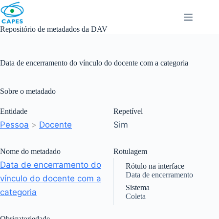
Skip
to
content
Repositório de metadados da DAV
Data de encerramento do vínculo do docente com a categoria
Sobre o metadado
Entidade
Repetível
Pessoa
>
Docente
Sim
Nome do metadado
Rotulagem
Data de encerramento do
Rótulo na interface
Data de encerramento
vínculo do docente com a
Sistema
categoria
Coleta
Obrigatoriedade