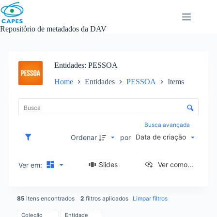
Skip
to
content
Repositório de metadados da DAV
Entidades
PESSOA
Home
Entidades
PESSOA
Items
L
i
C
s
o
t
n
Busca avançada
a
t
Data de criação
d
Ordenar
por
r
e
o
i
l
Slides
Ver como...
Ver em:
t
e
e
d
n
e
s
85
itens encontrados
2
filtros aplicados
Limpar filtros
o
r
Coleção
Entidade