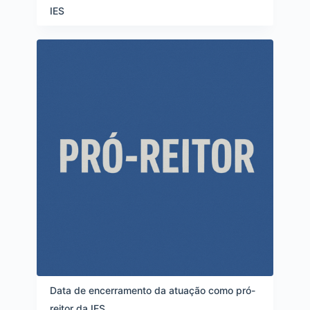
i
IES
t
e
n
s
Data de encerramento da atuação como pró-
reitor da IES