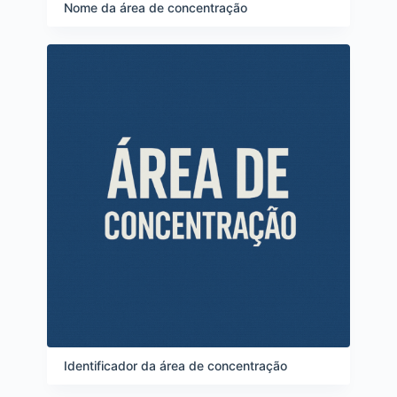
e
Nome da área de concentração
i
t
e
n
s
Identificador da área de concentração